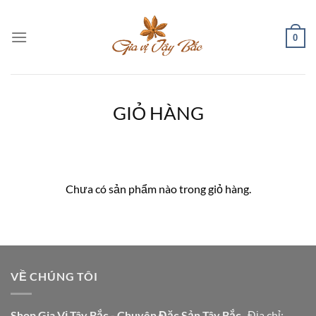
Bỏ
qua
0
nội
dung
GIỎ HÀNG
Chưa có sản phẩm nào trong giỏ hàng.
VỀ CHÚNG TÔI
Shop Gia Vị Tây Bắc - Chuyên Đặc Sản Tây Bắc
Địa chỉ: