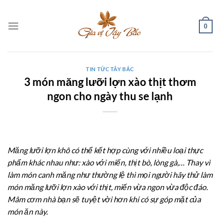
Bỏ
qua
0
nội
dung
TIN TỨC TÂY BẮC
3 món măng lưỡi lợn xào thịt thơm
ngon cho ngày thu se lạnh
Măng lưỡi lợn khô có thể kết hợp cùng với nhiều loại thực
phẩm khác nhau như: xào với miến, thịt bò, lòng gà,… Thay vì
làm món canh măng như thường lệ thì mọi người hãy thử làm
món măng lưỡi lợn xào với thịt, miến vừa ngon vừa độc đáo.
Mâm cơm nhà bạn sẽ tuyệt vời hơn khi có sự góp mặt của
món ăn này.