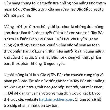
Cửa hàng chúng tôi đã tuyển lựa những nõn măng khô thơm
ngon bổ dưỡng đặc trưng của núi rừng Tây Bắc để cung cấp
tới mọi gia đình.
Măng lưỡi lợn được chúng tôi lựa chọn là những đọt măng
khô được làm thủ công tuyệt đối từ bà con vùng núi Tây Bắc
ở Sơn La, Điện Biên, Lai Châu… Với tiêu chí tuyển lựa vô
cùng kỹ lưỡng và đạt tiêu chuẩn đảm bảo vệ sinh an toàn
thực phẩm hàng đầu, nên rất nhiều người đã tin dùng măng
khô của chúng tôi. Gia vị Tây Bắc nói không với thực phẩm
bẩn, thực phẩm không rõ nguồn gốc.
Ngoài măng lưỡi lợn, Gia vị Tây Bắc còn chuyên cung cấp và
phân phối các đặc sản nức tiếng khác của Tây Bắc như măng
ớt Sơn La; thịt trâu, thịt heo gác bếp; hạt dổi, hạt mắc khén,
… Để dễ dàng mua hàng trong mùa dịch Covid, các bạn có
thể truy cập website
hatdoimackhen.com
. Chúng tôi sẽ hỗ
trợ ship nhanh nhất đến tay bạn.