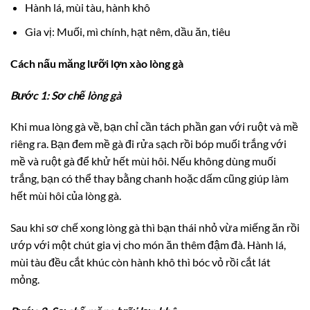
Hành lá, mùi tàu, hành khô
Gia vị: Muối, mì chính, hạt nêm, dầu ăn, tiêu
Cách nấu măng lưỡi lợn xào lòng gà
Bước 1: Sơ chế lòng gà
Khi mua lòng gà về, bạn chỉ cần tách phần gan với ruột và mề
riêng ra. Bạn đem mề gà đi rửa sạch rồi bóp muối trắng với
mề và ruột gà để khử hết mùi hôi. Nếu không dùng muối
trắng, bạn có thể thay bằng chanh hoặc dấm cũng giúp làm
hết mùi hôi của lòng gà.
Sau khi sơ chế xong lòng gà thì bạn thái nhỏ vừa miếng ăn rồi
ướp với một chút gia vị cho món ăn thêm đậm đà. Hành lá,
mùi tàu đều cắt khúc còn hành khô thì bóc vỏ rồi cắt lát
mỏng.