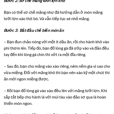
Bước 2: Sơ chế măng lưỡi lợn khô
Bạn có thể sơ chế măng như đã hướng dẫn ở món măng
lưỡi lợn xào thịt bò. Và vẫn tiếp tục xé nhỏ măng.
Bước 3: Bắt đầu chế biến món ăn
– Bạn đun chảo nóng với một ít dầu ăn, rồi cho hành khô vào
phi thơm lên. Tiếp đó, bạn đổ lòng gà đã ướp vào và đảo đều
tay đến khi lòng gà chín thì vớt ra một đĩa riêng.
– Sau đó, bạn cho măng vào xào riêng, nêm nếm gia vị sao cho
vừa miệng. Đối với măng khô thì bạn nên xào kỹ một chút thì
ăn mới ngon miệng được.
– Rồi bạn đổ lòng gà vào xào đều lên với măng lưỡi lợn. Khi
sắp tắt bếp cho hành lá với mùi tàu vào đảo sơ qua là hoàn
thiện món ngon.