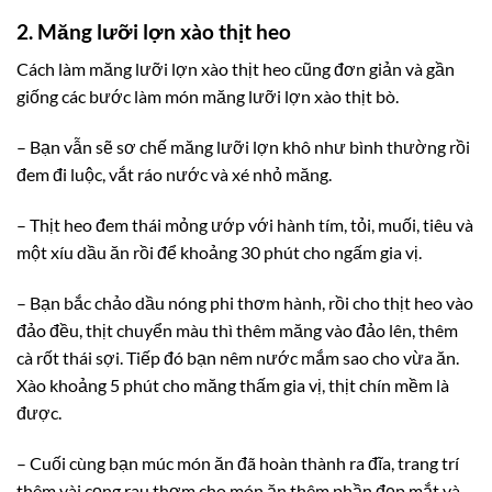
2. Măng lưỡi lợn xào thịt heo
Cách làm măng lưỡi lợn xào thịt heo cũng đơn giản và gần
giống các bước làm món măng lưỡi lợn xào thịt bò.
– Bạn vẫn sẽ sơ chế măng lưỡi lợn khô như bình thường rồi
đem đi luộc, vắt ráo nước và xé nhỏ măng.
– Thịt heo đem thái mỏng ướp với hành tím, tỏi, muối, tiêu và
một xíu dầu ăn rồi để khoảng 30 phút cho ngấm gia vị.
– Bạn bắc chảo dầu nóng phi thơm hành, rồi cho thịt heo vào
đảo đều, thịt chuyển màu thì thêm măng vào đảo lên, thêm
cà rốt thái sợi. Tiếp đó bạn nêm nước mắm sao cho vừa ăn.
Xào khoảng 5 phút cho măng thấm gia vị, thịt chín mềm là
được.
– Cuối cùng bạn múc món ăn đã hoàn thành ra đĩa, trang trí
thêm vài cọng rau thơm cho món ăn thêm phần đẹp mắt và