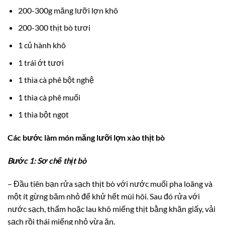
200-300g măng lưỡi lợn khô
200-300 thịt bò tươi
1 củ hành khô
1 trái ớt tươi
1 thìa cà phê bột nghệ
1 thìa cà phê muối
1 thìa bột ngọt
Các bước làm món măng lưỡi lợn xào thịt bò
Bước 1: Sơ chế thịt bò
– Đầu tiên bạn rửa sạch thịt bò với nước muối pha loãng và
một ít gừng băm nhỏ để khử hết mùi hôi. Sau đó rửa với
nước sạch, thấm hoặc lau khô miếng thịt bằng khăn giấy, vải
sạch rồi thái miếng nhỏ vừa ăn.