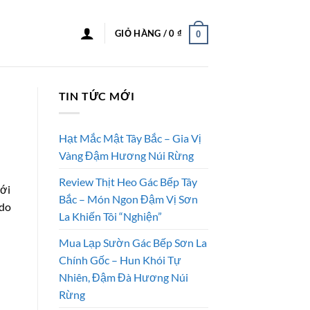
GIỎ HÀNG /
0
₫
0
TIN TỨC MỚI
Hạt Mắc Mật Tây Bắc – Gia Vị
Vàng Đậm Hương Núi Rừng
Review Thịt Heo Gác Bếp Tây
Với
Bắc – Món Ngon Đậm Vị Sơn
 do
La Khiến Tôi “Nghiện”
Mua Lạp Sườn Gác Bếp Sơn La
Chính Gốc – Hun Khói Tự
Nhiên, Đậm Đà Hương Núi
Rừng