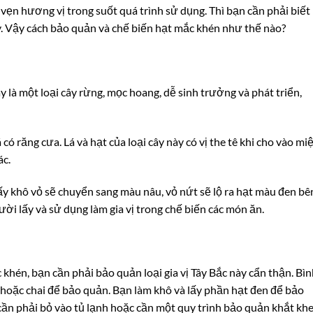
ẹn hương vị trong suốt quá trình sử dụng. Thì bạn cần phải biết
ày. Vậy cách bảo quản và chế biến hạt mắc khén như thế nào?
là một loại cây rừng, mọc hoang, dễ sinh trưởng và phát triển,
có răng cưa. Lá và hạt của loại cây này có vị the tê khi cho vào mi
ác.
ấy khô vỏ sẽ chuyển sang màu nâu, vỏ nứt sẽ lộ ra hạt màu đen bê
i lấy và sử dụng làm gia vị trong chế biến các món ăn.
hén, bạn cần phải bảo quản loại gia vị Tây Bắc này cẩn thận. Bìn
hoặc chai để bảo quản. Bạn làm khô và lấy phần hạt đen để bảo
ần phải bỏ vào tủ lạnh hoặc cần một quy trình bảo quản khắt khe