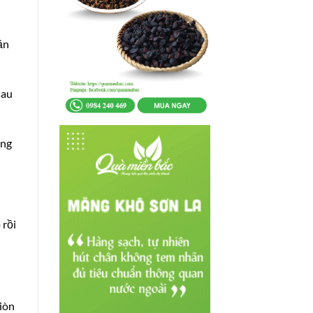
ần
sau
ong
 rồi
iòn