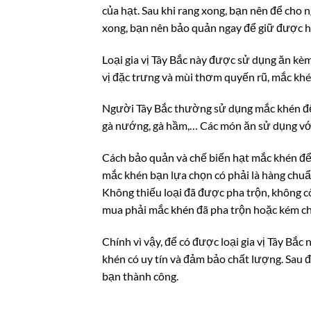
của hạt. Sau khi rang xong, bạn nên để cho 
xong, bạn nên bảo quản ngay để giữ được hư
Loại gia vị Tây Bắc này được sử dụng ăn k
vị đặc trưng và mùi thơm quyến rũ, mắc kh
Người Tây Bắc thường sử dụng mắc khén để t
gà nướng, gà hầm,… Các món ăn sử dụng với l
Cách bảo quản và chế biến hạt mắc khén để
mắc khén bạn lựa chọn có phải là hàng chuẩn
Không thiếu loại đã được pha trộn, không c
mua phải mắc khén đã pha trộn hoặc kém c
Chính vì vậy, để có được loại gia vị Tây B
khén có uy tín và đảm bảo chất lượng. Sau 
bạn thành công.