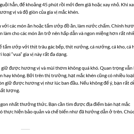
nguội hẳn, để khoảng 45 phút rồi mới đem giã hoặc xay nhỏ. Khi x
ơng vị và độ giòn của gia vị mắc khén.
èm với các món ăn hoặc tẩm ướp đồ ăn, làm nước chấm. Chính hư
én làm cho các món ăn trở nên hấp dẫn và ngon miệng hơn rất nhi
ẩm ướp với thịt trâu gác bếp, thịt nướng, cá nướng, cá kho, cá 
oại “vua” gia vị này rất đa dạng.
 giữ được hương vị và mùi thơm không quá khó. Quan trọng vẫn 
 hay không. Bởi trên thị trường, hạt mắc khén cũng có nhiều loại
òn giữ được hương vị như lúc ban đầu. Nếu không để ý, bạn rất d
hất lượng.
ắc ngon nhất thưởng thức. Bạn cần tìm được địa điểm bán hạt mắc
đó thực hiện bảo quản và chế biến như đã hướng dẫn ở trên. Chú