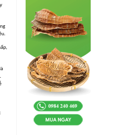
ay
ơng
ều.
hấp,
là
.
ễ
c