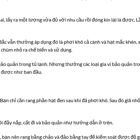
i, lấy ra một lượng vừa đủ với nhu cầu rồi đóng kín lại là được. L
ắc vẫn thường áp dụng đó là phơi khô cả cành và hạt mắc khén, 
t chùm nhỏ ra chế biến và sử dụng.
 bảo quản trong tủ lạnh. Nhưng thường các loại gia vị bảo quản tr
n được như ban đầu.
ạn chỉ cần rang phần hạt đen sau khi đã phơi khô. Sau đó giã nhỏ
rồi đậy nắp, cất đi và bảo quản như hướng dẫn ở trên.
 bạn nên rang bằng chảo và đảo bằng tay để kiểm soát được độ g