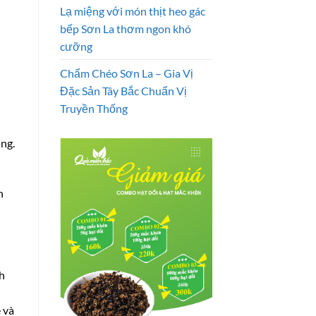
Lạ miệng với món thịt heo gác
bếp Sơn La thơm ngon khó
cưỡng
Chẩm Chéo Sơn La – Gia Vị
Đặc Sản Tây Bắc Chuẩn Vị
Truyền Thống
ệng.
n
h
 và