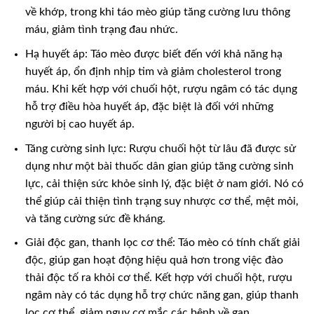
về khớp, trong khi táo mèo giúp tăng cường lưu thông
máu, giảm tình trạng đau nhức.
Hạ huyết áp: Táo mèo được biết đến với khả năng hạ
huyết áp, ổn định nhịp tim và giảm cholesterol trong
máu. Khi kết hợp với chuối hột, rượu ngâm có tác dụng
hỗ trợ điều hòa huyết áp, đặc biệt là đối với những
người bị cao huyết áp.
Tăng cường sinh lực: Rượu chuối hột từ lâu đã được sử
dụng như một bài thuốc dân gian giúp tăng cường sinh
lực, cải thiện sức khỏe sinh lý, đặc biệt ở nam giới. Nó có
thể giúp cải thiện tình trạng suy nhược cơ thể, mệt mỏi,
và tăng cường sức đề kháng.
Giải độc gan, thanh lọc cơ thể: Táo mèo có tính chất giải
độc, giúp gan hoạt động hiệu quả hơn trong việc đào
thải độc tố ra khỏi cơ thể. Kết hợp với chuối hột, rượu
ngâm này có tác dụng hỗ trợ chức năng gan, giúp thanh
lọc cơ thể, giảm nguy cơ mắc các bệnh về gan.