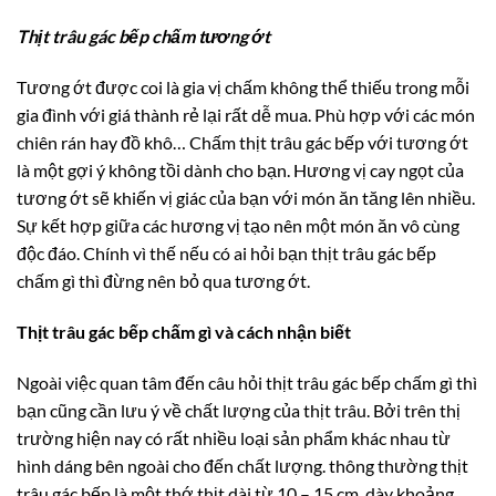
Thịt trâu gác bếp chấm tương ớt
Tương ớt được coi là gia vị chấm không thể thiếu trong mỗi
gia đình với giá thành rẻ lại rất dễ mua. Phù hợp với các món
chiên rán hay đồ khô… Chấm thịt trâu gác bếp với tương ớt
là một gợi ý không tồi dành cho bạn. Hương vị cay ngọt của
tương ớt sẽ khiến vị giác của bạn với món ăn tăng lên nhiều.
Sự kết hợp giữa các hương vị tạo nên một món ăn vô cùng
độc đáo. Chính vì thế nếu có ai hỏi bạn thịt trâu gác bếp
chấm gì thì đừng nên bỏ qua tương ớt.
Thịt trâu gác bếp chấm gì và cách nhận biết
Ngoài việc quan tâm đến câu hỏi thịt trâu gác bếp chấm gì thì
bạn cũng cần lưu ý về chất lượng của thịt trâu. Bởi trên thị
trường hiện nay có rất nhiều loại sản phẩm khác nhau từ
hình dáng bên ngoài cho đến chất lượng. thông thường thịt
trâu gác bếp là một thớ thịt dài từ 10 – 15 cm, dày khoảng