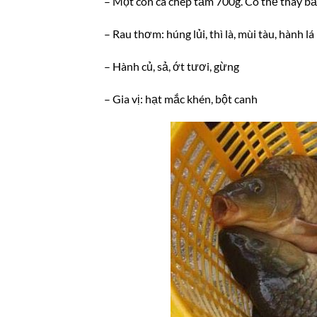
– Một con cá chép tầm 700g. Có thể thay bằ
– Rau thơm: húng lủi, thì là, mùi tàu, hành lá
– Hành củ, sả, ớt tươi, gừng
– Gia vị: hạt mắc khén, bột canh