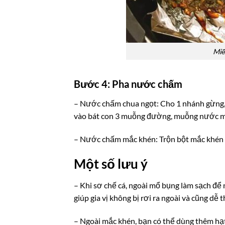
Miế
Bước 4: Pha nước chấm
– Nước chấm chua ngọt: Cho 1 nhánh gừng, 3 
vào bát con 3 muỗng đường, muỗng nước m
– Nước chấm mắc khén: Trộn bột mắc khén v
Một số
lưu ý
– Khi sơ chế cá, ngoài mổ bụng làm sạch để n
giúp gia vị không bị rơi ra ngoài và cũng dễ 
– Ngoài mắc khén, bạn có thể dùng thêm hạt