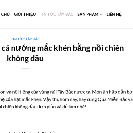
 CHỦ
GIỚI THIỆU
TIN TỨC TÂY BẮC
SẢN PHẨM
LIÊN HỆ
TIN TỨC TÂY BẮC
 cá nướng mắc khén bằng nồi chiên
không dầu
 và nổi tiếng của vùng núi Tây Bắc nước ta. Món ăn hấp dẫn bở
hẹ của hạt mắc khén. Vậy thì, hôm nay, hãy cùng Quà Miền Bắc v
i chiên không dầu đơn giản và dễ làm nhé!