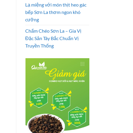
Lạ miệng với món thịt heo gác
bếp Sơn La thơm ngon khó
cưỡng
Chẩm Chéo Sơn La – Gia Vị
Đặc Sản Tây Bắc Chuẩn Vị
Truyền Thống