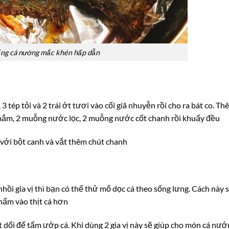
ng cá nướng mắc khén hấp dẫn
tép tỏi và 2 trái ớt tươi vào cối giã nhuyễn rồi cho ra bát co. Th
ắm, 2 muỗng nước lọc, 2 muỗng nước cốt chanh rồi khuấy đều
ới bột canh và vắt thêm chút chanh
hồi gia vị thì bạn có thể thử mổ dọc cá theo sống lưng. Cách này 
thấm vào thịt cá hơn
 dổi để tẩm ướp cá. Khi dùng 2 gia vị này sẽ giúp cho món cá nướ