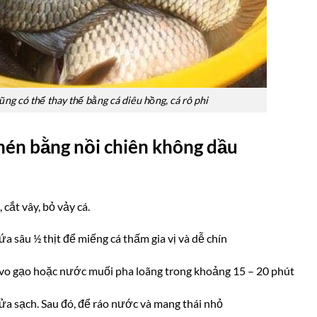
ng có thể thay thế bằng cá diêu hồng, cá rô phi
én bằng nồi chiên không dầu
cắt vây, bỏ vảy cá.
 sâu ½ thịt để miếng cá thấm gia vị và dễ chín
vo gạo hoặc nước muối pha loãng trong khoảng 15 – 20 phút
rửa sạch. Sau đó, để ráo nước và mang thái nhỏ