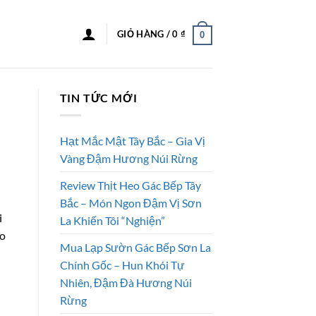
GIỎ HÀNG /
0
₫
0
TIN TỨC MỚI
Hạt Mắc Mật Tây Bắc – Gia Vị
Vàng Đậm Hương Núi Rừng
Review Thịt Heo Gác Bếp Tây
Bắc – Món Ngon Đậm Vị Sơn
i
La Khiến Tôi “Nghiện”
ào
Mua Lạp Sườn Gác Bếp Sơn La
Chính Gốc – Hun Khói Tự
Nhiên, Đậm Đà Hương Núi
Rừng